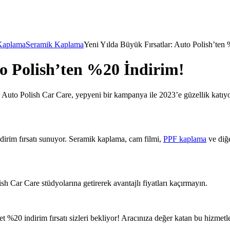
Kaplama
Seramik Kaplama
Yeni Yılda Büyük Fırsatlar: Auto Polish’ten
to Polish’ten %20 İndirim!
uto Polish Car Care, yepyeni bir kampanya ile 2023’e güzellik katıyor. A
rim fırsatı sunuyor. Seramik kaplama, cam filmi,
PPF kaplama
ve diğe
 Car Care stüdyolarına getirerek avantajlı fiyatları kaçırmayın.
0 indirim fırsatı sizleri bekliyor! Aracınıza değer katan bu hizmetleri