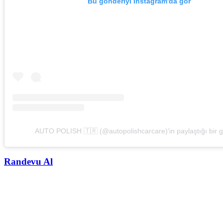
Bu gönderiyi Instagram'da gör
AUTO POLISH 🇹🇷 (@autopolishcarcare)'in paylaştığı bir 
Randevu Al