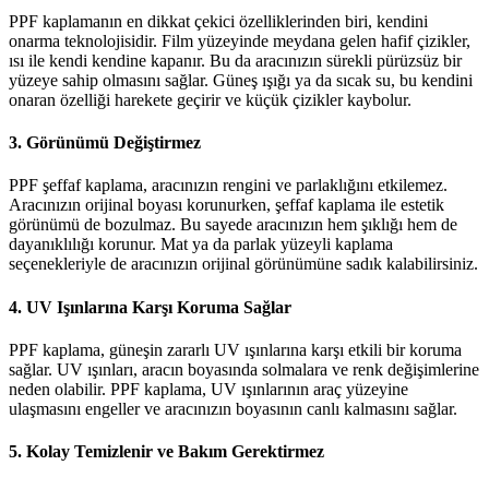
PPF kaplamanın en dikkat çekici özelliklerinden biri, kendini
onarma teknolojisidir. Film yüzeyinde meydana gelen hafif çizikler,
ısı ile kendi kendine kapanır. Bu da aracınızın sürekli pürüzsüz bir
yüzeye sahip olmasını sağlar. Güneş ışığı ya da sıcak su, bu kendini
onaran özelliği harekete geçirir ve küçük çizikler kaybolur.
3.
Görünümü Değiştirmez
PPF şeffaf kaplama, aracınızın rengini ve parlaklığını etkilemez.
Aracınızın orijinal boyası korunurken, şeffaf kaplama ile estetik
görünümü de bozulmaz. Bu sayede aracınızın hem şıklığı hem de
dayanıklılığı korunur. Mat ya da parlak yüzeyli kaplama
seçenekleriyle de aracınızın orijinal görünümüne sadık kalabilirsiniz.
4.
UV Işınlarına Karşı Koruma Sağlar
PPF kaplama, güneşin zararlı UV ışınlarına karşı etkili bir koruma
sağlar. UV ışınları, aracın boyasında solmalara ve renk değişimlerine
neden olabilir. PPF kaplama, UV ışınlarının araç yüzeyine
ulaşmasını engeller ve aracınızın boyasının canlı kalmasını sağlar.
5.
Kolay Temizlenir ve Bakım Gerektirmez