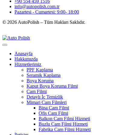
+90 554 459 1516
info@autopolish.com.tr
Pazartesi - Cumartesi: 9:00- 18:00
© 2026 AutoPolish – Tüm Hakları Saklıdır.
Anasayfa
Hakkımızda
Hizmetlerimiz
PPF Kaplama
Seramik Kaplama
Boya Koruma
Kaput Boya Koruma Filmi
Cam Filmi
Detaylı İç Temizlik
Mimari Cam Filmleri
Bina Cam Filmi
Ofis Cam Filmi
Balkon Cam Filmi Hizmeti
Buzlu Cam Filmi Hizmeti
Fabrika Cam Filmi Hizmeti
İletişim