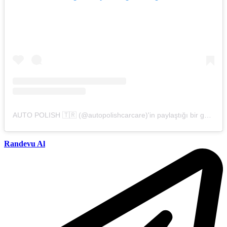
AUTO POLISH 🇹🇷 (@autopolishcarcare)'in paylaştığı bir gönderi
Randevu Al