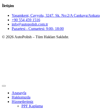
İletişim
Yaşamkent, Çayyolu, 3247. Sk. No:2/A Çankaya/Ankara
+90 554 459 1516
info@autopolish.com.tr
Pazartesi - Cumartesi: 9:00- 18:00
© 2026 AutoPolish – Tüm Hakları Saklıdır.
Anasayfa
Hakkımızda
Hizmetlerimiz
PPF Kaplama