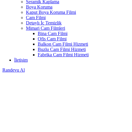
Seramik Kaplama
Boya Koruma
Kaput Boya Koruma Filmi
Cam Filmi
Detaylı İç Temizlik
Mimari Cam Filmleri
Bina Cam Filmi
Ofis Cam Filmi
Balkon Cam Filmi Hizmeti
Buzlu Cam Filmi Hizmeti
Fabrika Cam Filmi Hizmeti
İletişim
Randevu Al