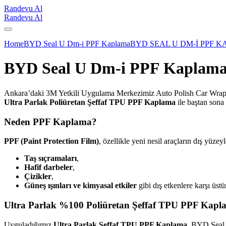
Randevu Al
Randevu Al
Home
BYD Seal U Dm-i PPF Kaplama
BYD SEAL U DM-İ PPF 
BYD Seal U Dm-i PPF Kaplam
Ankara’daki 3M Yetkili Uygulama Merkezimiz Auto Polish Car Wrap 
Ultra Parlak Poliüretan Şeffaf TPU PPF Kaplama
ile baştan sona 
Neden PPF Kaplama?
PPF (Paint Protection Film)
, özellikle yeni nesil araçların dış yüzeyl
Taş sıçramaları
,
Hafif darbeler
,
Çizikler
,
Güneş ışınları ve kimyasal etkiler
gibi dış etkenlere karşı üst
Ultra Parlak %100 Poliüretan Şeffaf TPU PPF Kapla
Uyguladığımız
Ultra Parlak Şeffaf TPU PPF Kaplama
, BYD Seal