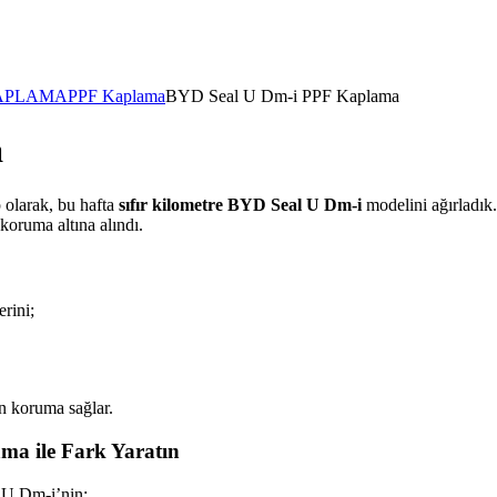
KAPLAMA
PPF Kaplama
BYD Seal U Dm-i PPF Kaplama
a
olarak, bu hafta
sıfır kilometre BYD Seal U Dm-i
modelini ağırladık.
koruma altına alındı.
erini;
ün koruma sağlar.
ma ile Fark Yaratın
 U Dm-i’nin: