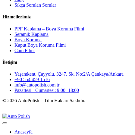
Sıkça Sorulan Sorular
Hizmetlerimiz
PPF Kaplama – Boya Koruma Filmi
Seramik Kaplama
Boya Koruma
Kaput Boya Koruma Filmi
Cam Filmi
İletişim
Yaşamkent, Çayyolu, 3247. Sk. No:2/A Çankaya/Ankara
+90 554 459 1516
info@autopolish.com.tr
Pazartesi - Cumartesi: 9:00- 18:00
© 2026 AutoPolish – Tüm Hakları Saklıdır.
Anasayfa