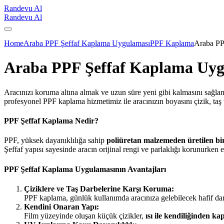
Randevu Al
Randevu Al
Home
Araba PPF Şeffaf Kaplama Uygulaması
PPF Kaplama
Araba PP
Araba PPF Şeffaf Kaplama Uyg
Aracınızı koruma altına almak ve uzun süre yeni gibi kalmasını sağla
profesyonel PPF kaplama hizmetimiz ile aracınızın boyasını çizik, taş
PPF Şeffaf Kaplama Nedir?
PPF, yüksek dayanıklılığa sahip
poliüretan malzemeden üretilen bi
Şeffaf yapısı sayesinde aracın orijinal rengi ve parlaklığı korunurken 
PPF Şeffaf Kaplama Uygulamasının Avantajları
Çiziklere ve Taş Darbelerine Karşı Koruma:
PPF kaplama, günlük kullanımda aracınıza gelebilecek hafif dar
Kendini Onaran Yapı:
Film yüzeyinde oluşan küçük çizikler,
ısı ile kendiliğinden ka