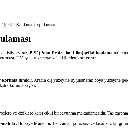
F Şeffaf Kaplama Uygulaması
ulaması
mak istiyorsanız,
PPF (Paint Protection Film) şeffaf kaplama
mükemme
 vurması, UV ışınları ve çevresel etkilerden koruyoruz.
r koruma filmi
dir. Aracın dış yüzeyine uygulanarak boya yüzeyine gelebil
ekstra koruma sağlar.
belere ve çiziklere karşı etkili bir savunma mekanizmasıdır. Taş çarpma
panabilir
. Bu sayede aracınız her zaman pürüzsüz ve kusursuz bir görü