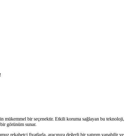
!
için mükemmel bir seçenektir. Etkili koruma sağlayan bu teknoloji,
m bir görünüm sunar.
z rekabetçi fiyatlarla, aracınıza değerli bir yatırım yapabilir ve