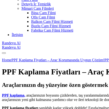
Detaylı İç Temizlik
Mimari Cam Filmleri
Bina Cam Filmi
Ofis Cam Filmi
Balkon Cam Filmi Hizmeti
Buzlu Cam Filmi Hizmeti
Fabrika Cam Filmi Hizmeti
İletişim
Randevu Al
Randevu Al
Home
PPF Kaplama Fiyatları – Araç Korumasında Uygun Çözüm!
PP
PPF Kaplama Fiyatları – Araç
Araçlarınızın dış yüzeyine özen göstermek
PPF kaplama,
araçlarınızın boyasını çiziklerden, taş yaralanmaların
araçlarınızın yeni gibi kalmasına yardımcı olur ve ileri teknoloji il
PPF kaplama fiyatları
sanıldığı kadar yüksek değildir! Fayda/maliyet