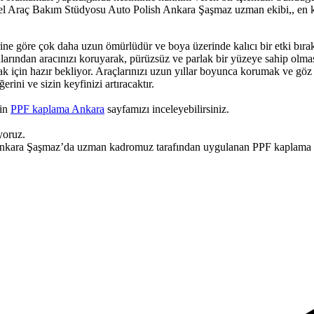
el Araç Bakım Stüdyosu Auto Polish Ankara Şaşmaz uzman ekibi,, en kali
e göre çok daha uzun ömürlüdür ve boya üzerinde kalıcı bir etki bırak
ınlarından aracınızı koruyarak, pürüzsüz ve parlak bir yüzeye sahip olma
mak için hazır bekliyor. Araçlarınızı uzun yıllar boyunca korumak ve gö
ni ve sizin keyfinizi artıracaktır.
çin
PPF kaplama Ankara
sayfamızı inceleyebilirsiniz.
yoruz.
 Ankara Şaşmaz’da uzman kadromuz tarafından uygulanan PPF kaplama 