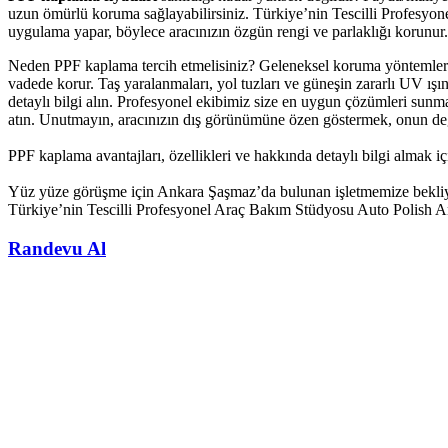
uzun ömürlü koruma sağlayabilirsiniz. Türkiye’nin Tescilli Profesyon
uygulama yapar, böylece aracınızın özgün rengi ve parlaklığı korunur.
Neden PPF kaplama tercih etmelisiniz? Geleneksel koruma yöntemlerin
vadede korur. Taş yaralanmaları, yol tuzları ve güneşin zararlı UV ış
detaylı bilgi alın. Profesyonel ekibimiz size en uygun çözümleri sun
atın. Unutmayın, aracınızın dış görünümüne özen göstermek, onun değeri
PPF kaplama avantajları, özellikleri ve hakkında detaylı bilgi almak i
Yüz yüze görüşme için Ankara Şaşmaz’da bulunan işletmemize bekli
Türkiye’nin Tescilli Profesyonel Araç Bakım Stüdyosu Auto Polish
Randevu Al